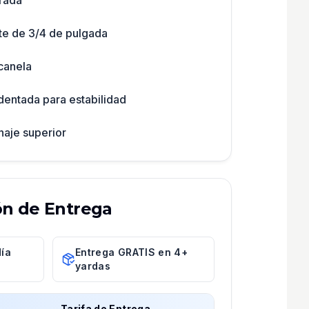
urada
te de 3/4 de pulgada
canela
dentada para estabilidad
aje superior
ón de Entrega
día
Entrega GRATIS en 4+
M
yardas
Tarifa de Entrega