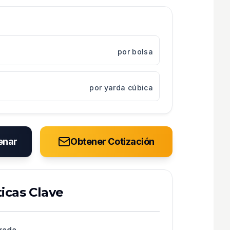
por bolsa
por yarda cúbica
enar
Obtener Cotización
ticas Clave