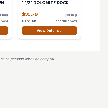
EN
1 1/2" DOLOMITE ROCK
$35.79
r bag
per bag
$178.95
c yard
per cubic yard
View Details
uctos en persona antes de comprar.