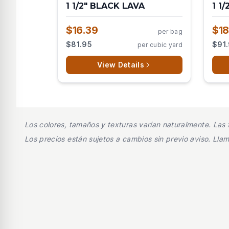
1 1/2" BLACK LAVA
1 1
$16.39
$18
per bag
$81.95
$91
per cubic yard
View Details
Los colores, tamaños y texturas varían naturalmente. Las f
Los precios están sujetos a cambios sin previo aviso. Lla