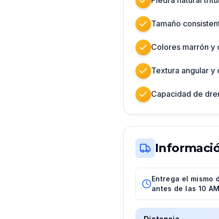
Piedra natural trit
Tamaño consisten
Colores marrón y 
Textura angular y 
Capacidad de dren
Informaci
Entrega el mismo 
antes de las 10 A
Distancia