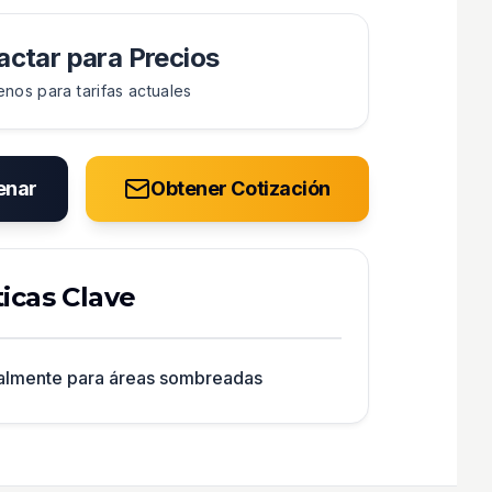
ctar para Precios
enos para tarifas actuales
enar
Obtener Cotización
ticas Clave
almente para áreas sombreadas