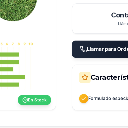
Conta
Llám
Llamar para Ord
Caracterís
Formulado especi
En Stock