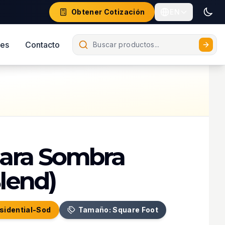
Obtener Cotización
EN
Togg
Current language 
Buscar
les
Contacto
para Sombra
lend)
idential-Sod
Tamaño: Square Foot