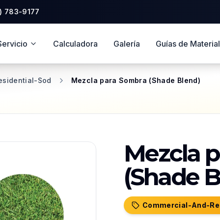
Saltar al pie de página
) 783-9177
Servicio
Calculadora
Galería
Guías de Materia
sidential-Sod
Mezcla para Sombra (Shade Blend)
Mezcla 
(Shade B
Commercial-And-Res