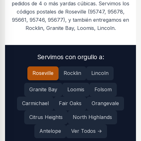
pedidos de 4 o más yardas cúbicas. Servimos los
códigos postales de Roseville (95747, 95678,
95661, 95746, 95677), y también entregamos en
Rocklin, Granite Bay, Loomis, Lincoln.
Servimos con orgullo a:
Servimos con orgullo a:
Roseville
Rocklin
Lincoln
Granite Bay
Loomis
Folsom
Carmichael
Fair Oaks
Orangevale
Citrus Heights
North Highlands
Antelope
Ver Todos →