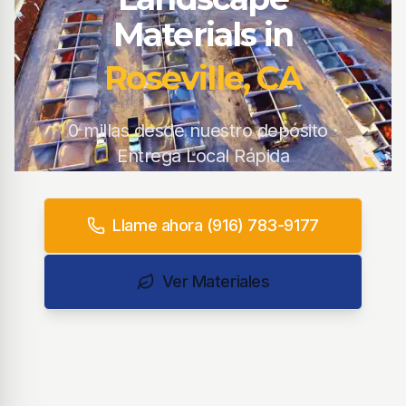
Materials in
Roseville, CA
0 millas desde nuestro depósito ·
Entrega Local Rápida
Llame ahora (916) 783-9177
Ver Materiales