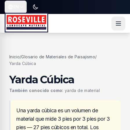
Saltar al contenido
Saltar al contenido principal
Saltar a navegación
EN
Toggle dark or light mode
Current language is
Inicio
/
Glosario de Materiales de Paisajismo
/
Yarda Cúbica
Yarda Cúbica
También conocido como:
yarda de material
Una yarda cúbica es un volumen de
material que mide 3 pies por 3 pies por 3
pies — 27 pies cúbicos en total. Los