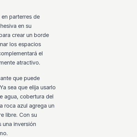
 en parterres de
ohesiva en su
 para crear un borde
enar los espacios
o complementará el
lmente atractivo.
onante que puede
Ya sea que elija usarlo
e agua, cobertura del
la roca azul agrega un
e libre. Con su
s una inversión
smo.