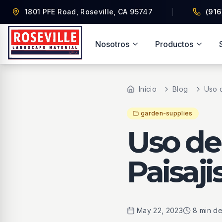
Saltar al contenido
Saltar al contenido principal
Saltar a navegación
1801 PFE Road, Roseville, CA 95747
(916
Nosotros
Productos
Inicio
Blog
garden-supplies
Uso de
Paisaji
May 22, 2023
8 min de