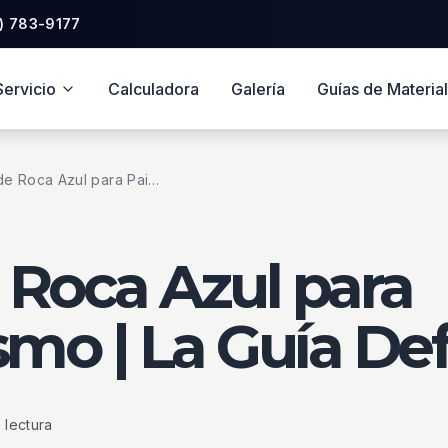
Saltar al pie de página
) 783-9177
Servicio
Calculadora
Galería
Guías de Materia
Uso de Roca Azul para Paisajismo | La Guía Definitiva
 Roca Azul para
smo | La Guía Def
 lectura