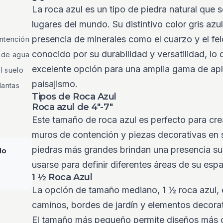
La roca azul es un tipo de piedra natural que s
lugares del mundo. Su distintivo color gris azu
presencia de minerales como el cuarzo y el fe
ontención
conocido por su durabilidad y versatilidad, lo 
a de agua
excelente opción para una amplia gama de apl
l suelo
paisajismo.
lantas
Tipos de Roca Azul
Roca azul de 4"-7"
Este tamaño de roca azul es perfecto para cre
muros de contención y piezas decorativas en 
piedras más grandes brindan una presencia su
lo
usarse para definir diferentes áreas de su espa
1 ½ Roca Azul
La opción de tamaño mediano, 1 ½ roca azul, e
caminos, bordes de jardín y elementos decorat
El tamaño más pequeño permite diseños más 